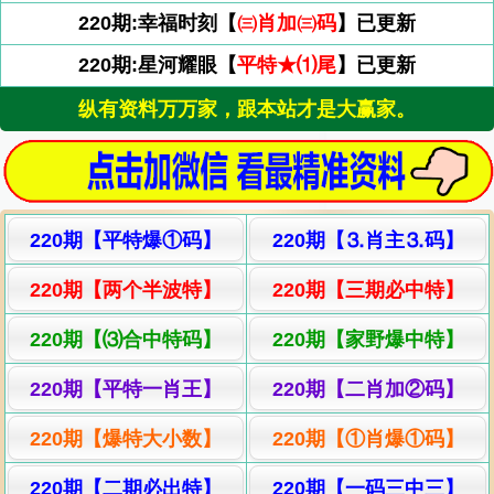
220期:幸福时刻【
㈢肖加㈢码
】已更新
220期:星河耀眼【
平特★⑴尾
】已更新
纵有资料万万家，跟本站才是大赢家。
220期【平特爆①码】
220期【⒊肖主⒊码】
220期【两个半波特】
220期【三期必中特】
220期【⑶合中特码】
220期【家野爆中特】
220期【平特一肖王】
220期【二肖加②码】
220期【爆特大小数】
220期【①肖爆①码】
220期【二期必出特】
220期【一码三中三】