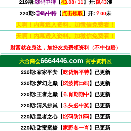
219期:
③码中特
【
43
.08+11
】开:
鼠43
准
220期:
③码中特
【
点击领取
】开:
？00
未
天啊！内幕透入资料。加微信免费看！
天啊！内幕透入资料。加微信免费看！
财富就在身边，加好友免费领资料（不中包赔）
6664446.com
六合商会
高手资料区
220期:家家平安【
吃货解平特
】已更新
220期:梦幻之巅【
⑵波博㈡码
】已更新
220期:王者之巅【
⒍肖期期中
】已更新
220期:清风拂岚【
⒊头必中奖
】已更新
220期:皇者之心【
⑵码防⑴码
】已更新
220期:甜蜜蜜糖【
家野各一肖
】已更新