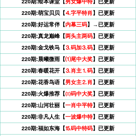
220期:绘本课堂【
男女爆中特
】已更新
220期:萌宝贝贝【
⒋字平特肖
】已更新
220期:好运常伴【
内幕三码
】→已更新
220期:真龙巅峰【
两头主两码
】已更新
220期:金戈铁马【
⒊码加⒊码
】已更新
220期:晨曦微雨【
⑴尾中大奖
】已更新
220期:春暖花开【
⒊肖主⒈码
】已更新
220期:花香鸟语【
男女主⒉肖
】已更新
220期:火爆推荐【
㈢码中大奖
】已更新
220期:山河壮丽【
一肖中平特
】已更新
220期:非凡人生【
一波爆中特
】已更新
220期:福如东海【
⒖码中特码
】已更新