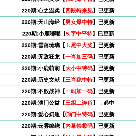
220期:心之温柔【
四段特来见
】已更新
220期:天山海经【
男女爆中特
】已更新
220期:小鹿嘟嘟【
5.字中平特
】已更新
220期:雪落琉璃【
⒈尾中大奖
】已更新
220期:无敌狂龙【
一肖加三码
】已更新
220期:小鹿萌萌【
大小中特码
】已更新
220期:历史文献【
三肖稳中特
】已更新
220期:不败战神【
一码加一码
】已更新
220期:澳门公益【
三组二连肖
】→必中
220期:爱心奶瓶【
⑶门中特码
】已更新
220期:云雾缭绕【
内幕禁⑩码
】已更新