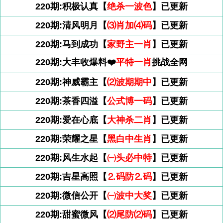
220期:积极认真【
绝杀一波色
】已更新
220期:清风明月【
⑶肖加⑷码
】已更新
220期:马到成功【
家野主一肖
】已更新
220期:大丰收爆料❤️
平特一肖
挑战全网
220期:神威霸主【
⑵波期期中
】已更新
220期:茶香四溢【
公式博一码
】已更新
220期:爱在心底【
大神杀二肖
】已更新
220期:荣耀之星【
黑白中生肖
】已更新
220期:风生水起【
㈠头必中特
】已更新
220期:吉星高照【
⒉码防⒉码
】已更新
220期:微信公开【
㈠波中大奖
】已更新
220期:甜蜜微风【
⑵尾防⑵码
】已更新