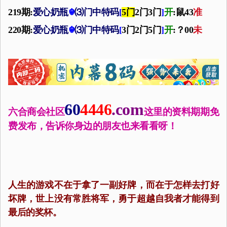
219期:
爱心奶瓶
☬
⑶门中特码
[
5门
2门3门
]
开
:鼠43
准
220期:
爱心奶瓶
☬
⑶门中特码
[
3门2门5门
]
开
:？00
未
60
4446
.com
六合商会社区
这里的资料期期免
费发布，告诉你身边的朋友也来看看呀！
人生的游戏不在于拿了一副好牌，而在于怎样去打好
坏牌，世上没有常胜将军，勇于超越自我者才能得到
最后的奖杯。